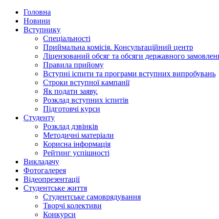
Головна
Новини
Вступнику
Спеціальності
Приймальна комісія. Консультаційний центр
Ліцензований обсяг та обсяги державного замовлен
Правила прийому
Вступні іспити та програми вступних випробувань
Строки вступної кампанії
Як подати заяву.
Розклад вступних іспитів
Підготовчі курси
Студенту
Розклад дзвінків
Методичні матеріали
Корисна інформація
Рейтинг успішності
Викладачу
Фотогалерея
Відеопрезентації
Студентське життя
Студентське самоврядування
Творчі колективи
Конкурси