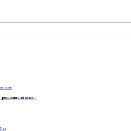
стополя
 громадянської освіти.
їни