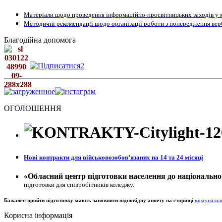
Матеріали щодо проведення інформаційно-просвітницьких заходів у м
Методичні рекомендації щодо організації роботи з попередження верб
Благодійна допомога
ОГОЛОШЕННЯ
Нові контракти для військовозобовʼязаних на 14 та 24 місяці
«Обласний центр підготовки населення до національно
підготовки для співробітників коледжу.
Бажаючі пройти підготовку мають заповнити відповідну анкету на сторінц
і
к
омунальн
Корисна інформація