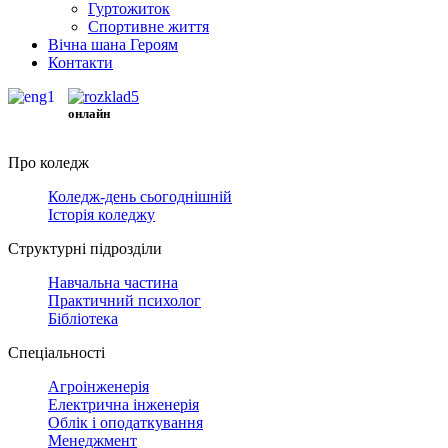
Гуртожиток
Спортивне життя
Вічна шана Героям
Контакти
онлайн
Про коледж
Коледж-день сьогоднішній
Історія коледжу
Структурні підрозділи
Навчальна частина
Практичний психолог
Бібліотека
Спеціальності
Агроінженерія
Електрична інженерія
Облік і оподаткування
Менеджмент