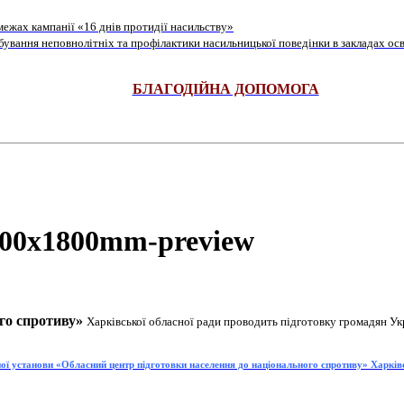
ежах кампанії «16 днів протидії насильству»
ування неповнолітніх та профілактики насильницької поведінки в закладах осв
БЛАГОДІЙНА ДОПОМОГА
го спротиву»
Харківської обласної ради проводить підготовку громадян Ук
ої установи «Обласний центр підготовки населення до національного спротиву» Харків