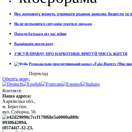
Яку допомогу можуть отримати родини зниклих безвісти та 
Як не потрапити в ситуацію торгівлі людьми
Поради батькам під час війни
Вакцінація проти кору
З’ЯСУЙ ПРАВДУ ПРО НАРКОТИКИ. ВРЯТУЙ ЧИЄСЬ ЖИТТЯ
Розважально-просвітницький канал «Fake.Busters /Мислив
Переклад
Оберіть мову:
Контакти
Наша адреса:
Харківська обл.,
м. Берестин,
вул. Cоборна, 56
0930642894,
(05744)7-32-23,