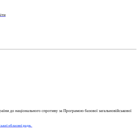
іти
раїни до національного спротиву за Програмою базової загальновійськової
ської обласної ради.