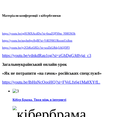
Матеріали конференції з кібербезпеки
https://youtu.be/rg0UMXAcdDw?si=6naZQFS9m_NMOSOh
https://youtu.be/mqJm6pc8qBI?si=VtR3NKURoomUxlhm
https://youtu.be/jy2CbKoGH2c?si=wzZkGJhkj5AQJ3P3
https://youtu.be/vdnkdRau1og?si=zGhDgGJdfvjai_c3
Загальноукраїнський онлайн-урок
«Як не потрапити «на гачок» російських спецслужб»
https://youtu.be/IbHnNcOooHQ?si=FVeLfx6g1Ma8XYfL.
Кібер Брама. Твоя міць в інтернеті