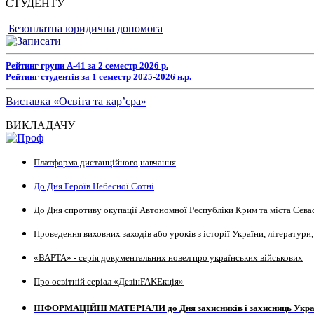
СТУДЕНТУ
Безоплатна юридична допомога
Рейтинг групи А-41 за 2 семестр 2026 р.
Рейтинг студентів за 1 семестр 2025-2026 н.р.
Виставка «Освіта та кар’єра»
ВИКЛАДАЧУ
Платформа дистанційного
навчання
До Дня Героїв Небесної Сотні
До Дня спротиву окупації Автономної Республіки Крим та міста Сева
Проведення виховних заходів або уроків з історії України, літератури,
«ВАРТА» - серія документальних новел про українських військових
Про освітній серіал «ДезінFAKEкція»
ІНФОРМАЦІЙНІ МАТЕРІАЛИ до Дня захисників і захисниць Укра