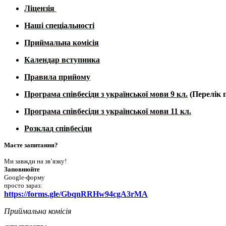
Ліцензія
Наші спеціальності
Приймальна комісія
Календар вступника
Правила прийому
Програма співбесіди з української мови 9 кл.
(Перелік п
Програма співбесіди з української мови 11 кл.
Розклад співбесіди
Маєте запитання?
Ми завжди на зв’язку!
Заповнюйте
Google-форму
просто зараз:
https://forms.gle/GbqnRRHw94cgA3rMA
Приймальна комісія