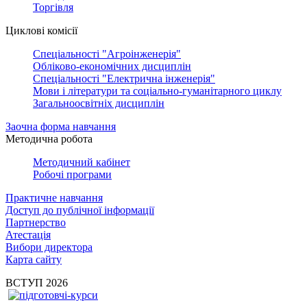
Торгівля
Циклові комісії
Спеціальності "Агроінженерія"
Обліково-економічних дисциплін
Спеціальності "Електрична інженерія"
Мови і літератури та соціально-гуманітарного циклу
Загальноосвітніх дисциплін
Заочна форма навчання
Методична робота
Методичний кабінет
Робочі програми
Практичне навчання
Доступ до публічної інформації
Партнерство
Атестація
Вибори директора
Карта сайту
ВСТУП 2026