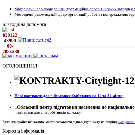
Матеріали щодо проведення інформаційно-просвітницьких заходів у м
Методичні рекомендації щодо організації роботи з попередження верб
Благодійна допомога
ОГОЛОШЕННЯ
Нові контракти для військовозобовʼязаних на 14 та 24 місяці
«Обласний центр підготовки населення до національно
підготовки для співробітників коледжу.
Бажаючі пройти підготовку мають заповнити відповідну анкету на сторінц
і
к
омунальн
Корисна інформація