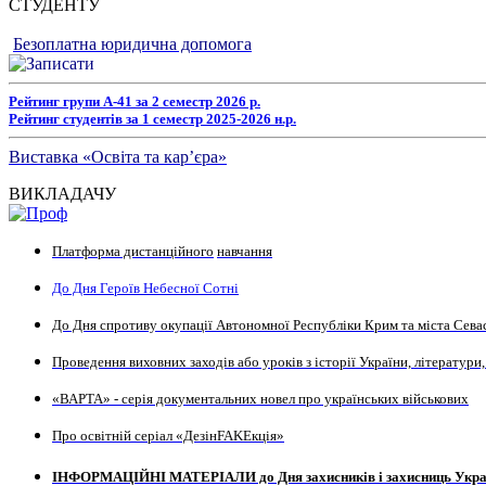
СТУДЕНТУ
Безоплатна юридична допомога
Рейтинг групи А-41 за 2 семестр 2026 р.
Рейтинг студентів за 1 семестр 2025-2026 н.р.
Виставка «Освіта та кар’єра»
ВИКЛАДАЧУ
Платформа дистанційного
навчання
До Дня Героїв Небесної Сотні
До Дня спротиву окупації Автономної Республіки Крим та міста Сева
Проведення виховних заходів або уроків з історії України, літератури,
«ВАРТА» - серія документальних новел про українських військових
Про освітній серіал «ДезінFAKEкція»
ІНФОРМАЦІЙНІ МАТЕРІАЛИ до Дня захисників і захисниць Укра