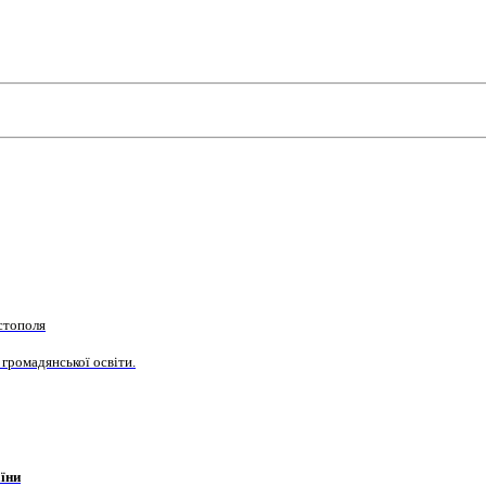
стополя
 громадянської освіти.
їни