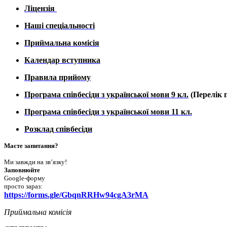
Ліцензія
Наші спеціальності
Приймальна комісія
Календар вступника
Правила прийому
Програма співбесіди з української мови 9 кл.
(Перелік п
Програма співбесіди з української мови 11 кл.
Розклад співбесіди
Маєте запитання?
Ми завжди на зв’язку!
Заповнюйте
Google-форму
просто зараз:
https://forms.gle/GbqnRRHw94cgA3rMA
Приймальна комісія