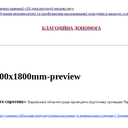
ежах кампанії «16 днів протидії насильству»
ування неповнолітніх та профілактики насильницької поведінки в закладах осв
БЛАГОДІЙНА ДОПОМОГА
го спротиву»
Харківської обласної ради проводить підготовку громадян Ук
ої установи «Обласний центр підготовки населення до національного спротиву» Харків