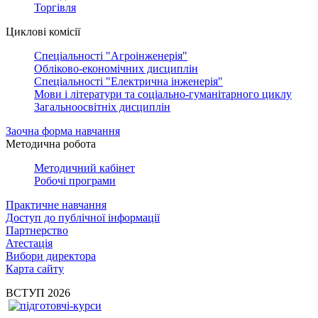
Торгівля
Циклові комісії
Спеціальності "Агроінженерія"
Обліково-економічних дисциплін
Спеціальності "Електрична інженерія"
Мови і літератури та соціально-гуманітарного циклу
Загальноосвітніх дисциплін
Заочна форма навчання
Методична робота
Методичний кабінет
Робочі програми
Практичне навчання
Доступ до публічної інформації
Партнерство
Атестація
Вибори директора
Карта сайту
ВСТУП 2026