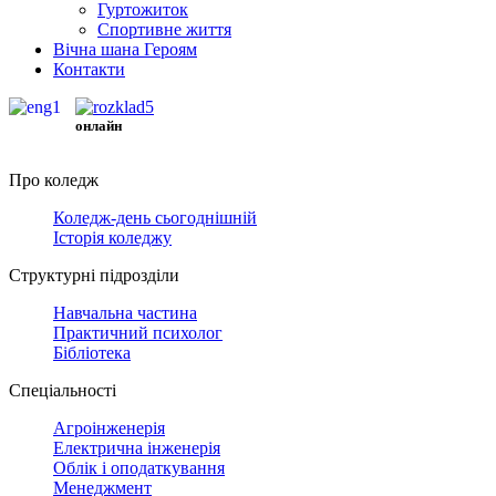
Гуртожиток
Спортивне життя
Вічна шана Героям
Контакти
онлайн
Про коледж
Коледж-день сьогоднішній
Історія коледжу
Структурні підрозділи
Навчальна частина
Практичний психолог
Бібліотека
Спеціальності
Агроінженерія
Електрична інженерія
Облік і оподаткування
Менеджмент