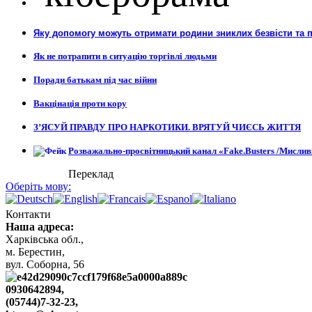
Яку допомогу можуть отримати родини зниклих безвісти та 
Як не потрапити в ситуацію торгівлі людьми
Поради батькам під час війни
Вакцінація проти кору
З’ЯСУЙ ПРАВДУ ПРО НАРКОТИКИ. ВРЯТУЙ ЧИЄСЬ ЖИТТЯ
Розважально-просвітницький канал «Fake.Busters /Мислив
Переклад
Оберіть мову:
Контакти
Наша адреса:
Харківська обл.,
м. Берестин,
вул. Cоборна, 56
0930642894,
(05744)7-32-23,