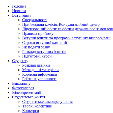
Головна
Новини
Вступнику
Спеціальності
Приймальна комісія. Консультаційний центр
Ліцензований обсяг та обсяги державного замовлен
Правила прийому
Вступні іспити та програми вступних випробувань
Строки вступної кампанії
Як подати заяву.
Розклад вступних іспитів
Підготовчі курси
Студенту
Розклад дзвінків
Методичні матеріали
Корисна інформація
Рейтинг успішності
Викладачу
Фотогалерея
Відеопрезентації
Студентське життя
Студентське самоврядування
Творчі колективи
Конкурси