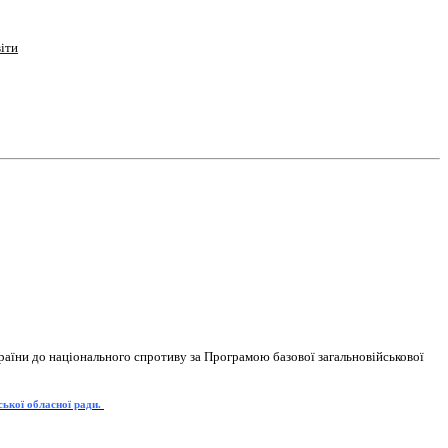
іти
раїни до національного спротиву за Програмою базової загальновійськової
ської обласної ради.