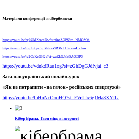
Матеріали конференції з кібербезпеки
https://youtu.be/rg0UMXAcdDw?si=6naZQFS9m_NMOSOh
https://youtu.be/mqJm6pc8qBI?si=VtR3NKURoomUxlhm
https://youtu.be/jy2CbKoGH2c?si=wzZkGJhkj5AQJ3P3
https://youtu.be/vdnkdRau1og?si=zGhDgGJdfvjai_c3
Загальноукраїнський онлайн-урок
«Як не потрапити «на гачок» російських спецслужб»
https://youtu.be/IbHnNcOooHQ?si=FVeLfx6g1Ma8XYfL.
Кібер Брама. Твоя міць в інтернеті