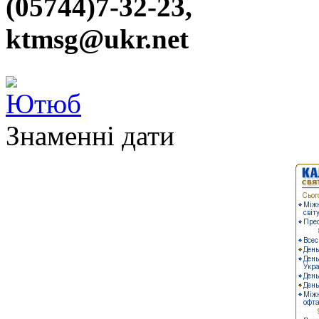
(05744)7-32-23,
ktmsg@ukr.net
Знаменні дати