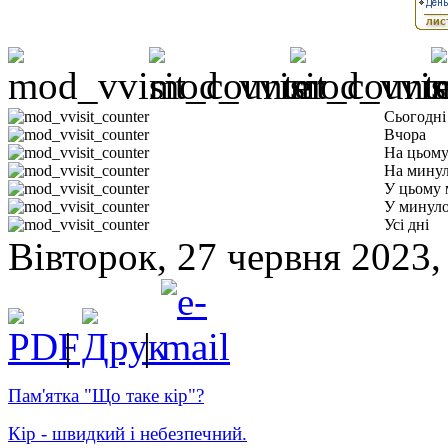
Сьогодні
Вчора
На цьому
На минул
У цьому 
У минуло
Усі дні
Вівторок, 27 червня 2023, 
|
|
Пам'ятка "Що таке кір"?
Кір - швидкий і небезпечний.