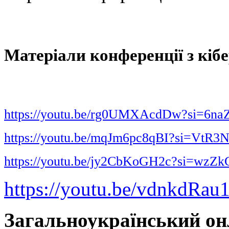
Матеріали конференції з кіб
https://youtu.be/rg0UMXAcdDw?si=
https://youtu.be/mqJm6pc8qBI?si=Vt
https://youtu.be/jy2CbKoGH2c?si=wzZ
https://youtu.be/vdnkdRa
Загальноукраїнський он