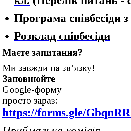
кл.
(Перелік питань - 
Програма співбесіди з 
Розклад співбесіди
Маєте запитання?
Ми завжди на зв’язку!
Заповнюйте
Google-форму
просто зараз:
https://forms.gle/Gbq
Приймальна комісія