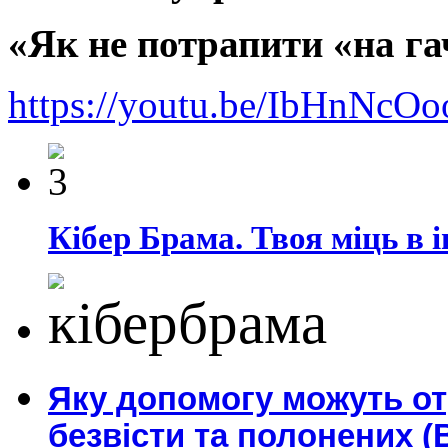
«Як не потрапити «на га
https://youtu.be/IbHnNc
Кібер Брама. Твоя міць в і
Яку допомогу можуть о
безвісти та полонених (