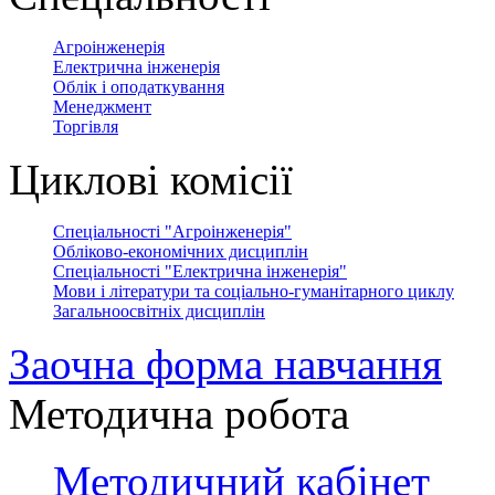
Агроінженерія
Електрична інженерія
Облік і оподаткування
Менеджмент
Торгівля
Циклові комісії
Спеціальності "Агроінженерія"
Обліково-економічних дисциплін
Спеціальності "Електрична інженерія"
Мови і літератури та соціально-гуманітарного циклу
Загальноосвітніх дисциплін
Заочна форма навчання
Методична робота
Методичний кабінет