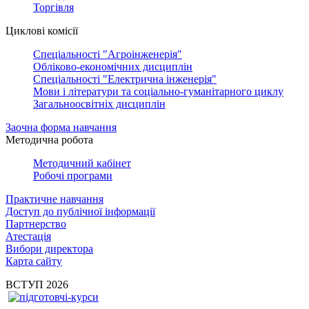
Торгівля
Циклові комісії
Спеціальності "Агроінженерія"
Обліково-економічних дисциплін
Спеціальності "Електрична інженерія"
Мови і літератури та соціально-гуманітарного циклу
Загальноосвітніх дисциплін
Заочна форма навчання
Методична робота
Методичний кабінет
Робочі програми
Практичне навчання
Доступ до публічної інформації
Партнерство
Атестація
Вибори директора
Карта сайту
ВСТУП 2026