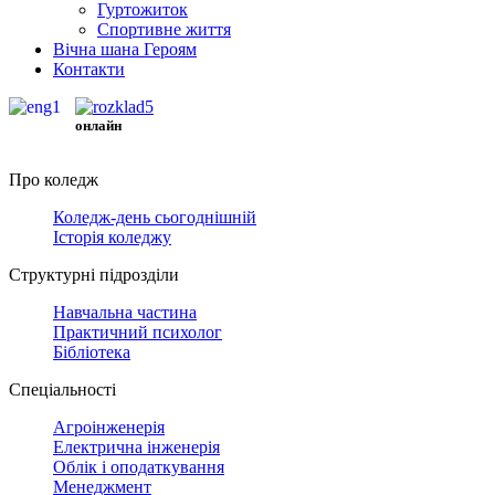
Гуртожиток
Спортивне життя
Вічна шана Героям
Контакти
онлайн
Про коледж
Коледж-день сьогоднішній
Історія коледжу
Структурні підрозділи
Навчальна частина
Практичний психолог
Бібліотека
Спеціальності
Агроінженерія
Електрична інженерія
Облік і оподаткування
Менеджмент