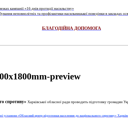
ежах кампанії «16 днів протидії насильству»
ування неповнолітніх та профілактики насильницької поведінки в закладах осв
БЛАГОДІЙНА ДОПОМОГА
го спротиву»
Харківської обласної ради проводить підготовку громадян Ук
ої установи «Обласний центр підготовки населення до національного спротиву» Харків