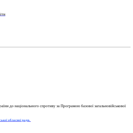
іти
раїни до національного спротиву за Програмою базової загальновійськової
ської обласної ради.