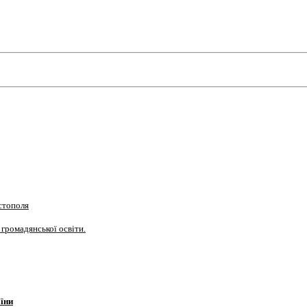
стополя
 громадянської освіти.
їни