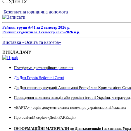
СТУДЕНТУ
Безоплатна юридична допомога
Рейтинг групи А-41 за 2 семестр 2026 р.
Рейтинг студентів за 1 семестр 2025-2026 н.р.
Виставка «Освіта та кар’єра»
ВИКЛАДАЧУ
Платформа дистанційного
навчання
До Дня Героїв Небесної Сотні
До Дня спротиву окупації Автономної Республіки Крим та міста Сева
Проведення виховних заходів або уроків з історії України, літератури,
«ВАРТА» - серія документальних новел про українських військових
Про освітній серіал «ДезінFAKEкція»
ІНФОРМАЦІЙНІ МАТЕРІАЛИ до Дня захисників і захисниць Укра