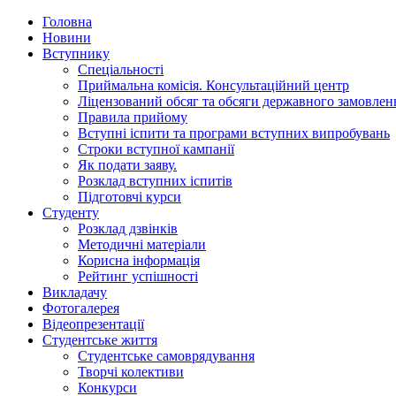
Головна
Новини
Вступнику
Спеціальності
Приймальна комісія. Консультаційний центр
Ліцензований обсяг та обсяги державного замовлен
Правила прийому
Вступні іспити та програми вступних випробувань
Строки вступної кампанії
Як подати заяву.
Розклад вступних іспитів
Підготовчі курси
Студенту
Розклад дзвінків
Методичні матеріали
Корисна інформація
Рейтинг успішності
Викладачу
Фотогалерея
Відеопрезентації
Студентське життя
Студентське самоврядування
Творчі колективи
Конкурси