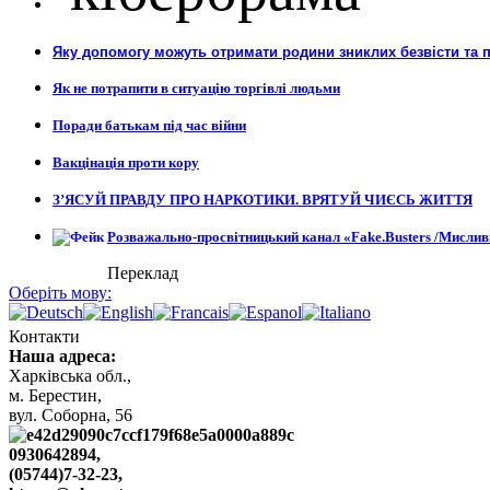
Яку допомогу можуть отримати родини зниклих безвісти та 
Як не потрапити в ситуацію торгівлі людьми
Поради батькам під час війни
Вакцінація проти кору
З’ЯСУЙ ПРАВДУ ПРО НАРКОТИКИ. ВРЯТУЙ ЧИЄСЬ ЖИТТЯ
Розважально-просвітницький канал «Fake.Busters /Мислив
Переклад
Оберіть мову:
Контакти
Наша адреса:
Харківська обл.,
м. Берестин,
вул. Cоборна, 56
0930642894,
(05744)7-32-23,