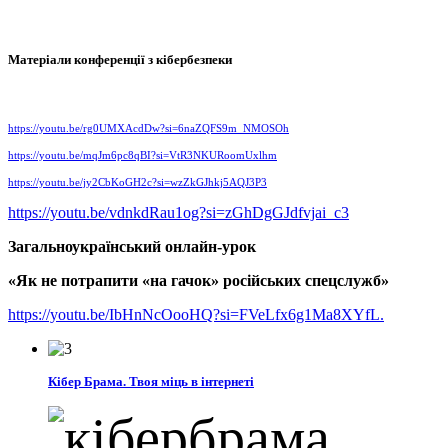
Матеріали конференції з кібербезпеки
https://youtu.be/rg0UMXAcdDw?si=6naZQFS9m_NMOSOh
https://youtu.be/mqJm6pc8qBI?si=VtR3NKURoomUxlhm
https://youtu.be/jy2CbKoGH2c?si=wzZkGJhkj5AQJ3P3
https://youtu.be/vdnkdRau1og?si=zGhDgGJdfvjai_c3
Загальноукраїнський онлайн-урок
«Як не потрапити «на гачок» російських спецслужб»
https://youtu.be/IbHnNcOooHQ?si=FVeLfx6g1Ma8XYfL.
Кібер Брама. Твоя міць в інтернеті