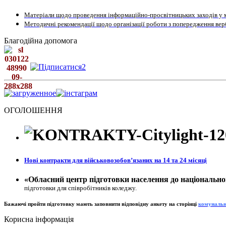
Матеріали щодо проведення інформаційно-просвітницьких заходів у м
Методичні рекомендації щодо організації роботи з попередження верб
Благодійна допомога
ОГОЛОШЕННЯ
Нові контракти для військовозобовʼязаних на 14 та 24 місяці
«Обласний центр підготовки населення до національно
підготовки для співробітників коледжу.
Бажаючі пройти підготовку мають заповнити відповідну анкету на сторінц
і
к
омунальн
Корисна інформація