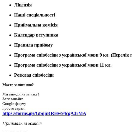
Ліцензія
Наші спеціальності
Приймальна комісія
Календар вступника
Правила прийому
Програма співбесіди з української мови 9 кл.
(Перелік п
Програма співбесіди з української мови 11 кл.
Розклад співбесіди
Маєте запитання?
Ми завжди на зв’язку!
Заповнюйте
Google-форму
просто зараз:
https://forms.gle/GbqnRRHw94cgA3rMA
Приймальна комісія