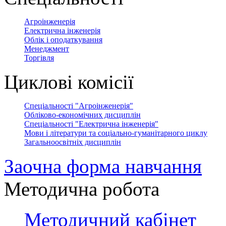
Агроінженерія
Електрична інженерія
Облік і оподаткування
Менеджмент
Торгівля
Циклові комісії
Спеціальності "Агроінженерія"
Обліково-економічних дисциплін
Спеціальності "Електрична інженерія"
Мови і літератури та соціально-гуманітарного циклу
Загальноосвітніх дисциплін
Заочна форма навчання
Методична робота
Методичний кабінет