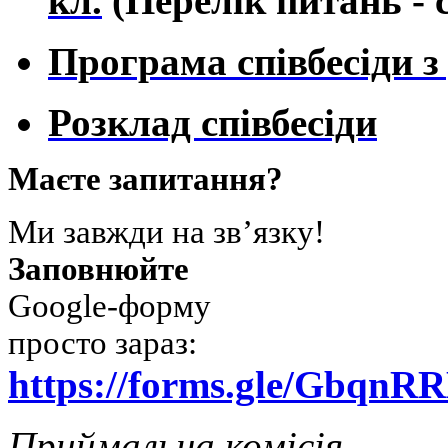
кл.
(Перелік питань - 
Програма співбесіди з 
Розклад співбесіди
Маєте запитання?
Ми завжди на зв’язку!
Заповнюйте
Google-форму
просто зараз:
https://forms.gle/Gbq
Приймальна комісія