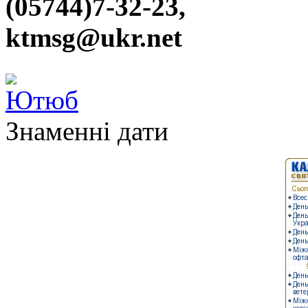
(05744)7-32-23,
ktmsg@ukr.net
Знаменні дати