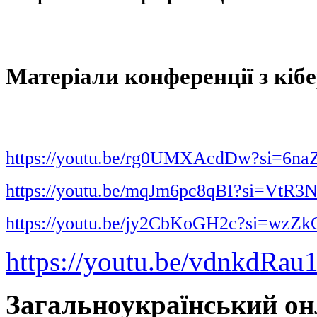
Матеріали конференції з кіб
https://youtu.be/rg0UMXAcdDw?si=
https://youtu.be/mqJm6pc8qBI?si=Vt
https://youtu.be/jy2CbKoGH2c?si=wzZ
https://youtu.be/vdnkdRa
Загальноукраїнський он