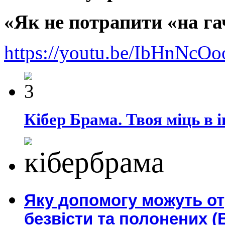
«Як не потрапити «на га
https://youtu.be/IbHnNc
Кібер Брама. Твоя міць в і
Яку допомогу можуть о
безвісти та полонених (