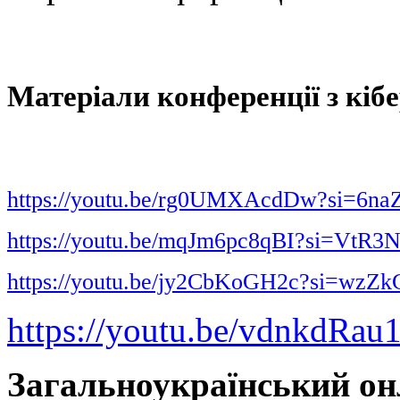
Матеріали конференції з кіб
https://youtu.be/rg0UMXAcdDw?si=
https://youtu.be/mqJm6pc8qBI?si=Vt
https://youtu.be/jy2CbKoGH2c?si=wzZ
https://youtu.be/vdnkdRa
Загальноукраїнський он