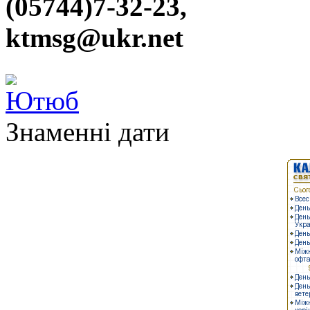
(05744)7-32-23,
ktmsg@ukr.net
Знаменні дати