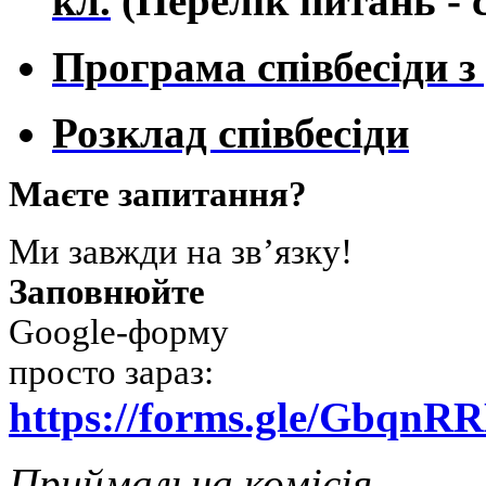
кл.
(Перелік питань - 
Програма співбесіди з 
Розклад співбесіди
Маєте запитання?
Ми завжди на зв’язку!
Заповнюйте
Google-форму
просто зараз:
https://forms.gle/Gbq
Приймальна комісія