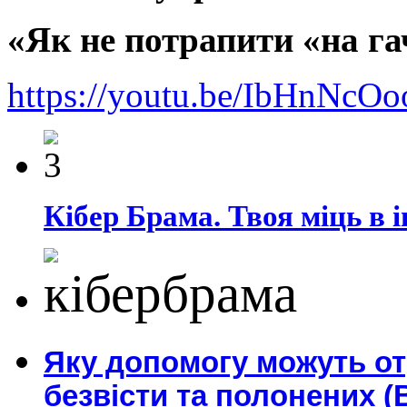
«Як не потрапити «на га
https://youtu.be/IbHnNc
Кібер Брама. Твоя міць в і
Яку допомогу можуть о
безвісти та полонених (