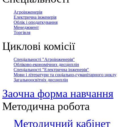
Агроінженерія
Електрична інженерія
Облік і оподаткування
Менеджмент
Торгівля
Циклові комісії
Спеціальності "Агроінженерія"
Обліково-економічних дисциплін
Спеціальності "Електрична інженерія"
Мови і літератури та соціально-гуманітарного циклу
Загальноосвітніх дисциплін
Заочна форма навчання
Методична робота
Методичний кабінет