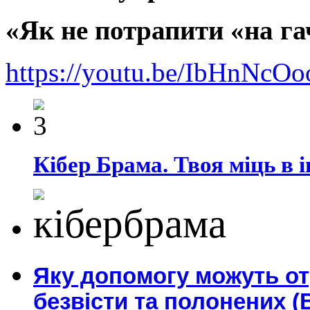
«Як не потрапити «на га
https://youtu.be/IbHnNc
Кібер Брама. Твоя міць в і
Яку допомогу можуть о
безвісти та полонених (