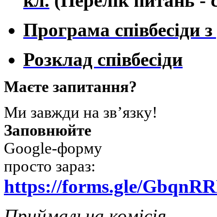
кл.
(Перелік питань - 
Програма співбесіди з 
Розклад співбесіди
Маєте запитання?
Ми завжди на зв’язку!
Заповнюйте
Google-форму
просто зараз:
https://forms.gle/Gbq
Приймальна комісія