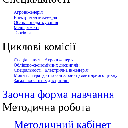
Агроінженерія
Електрична інженерія
Облік і оподаткування
Менеджмент
Торгівля
Циклові комісії
Спеціальності "Агроінженерія"
Обліково-економічних дисциплін
Спеціальності "Електрична інженерія"
Мови і літератури та соціально-гуманітарного циклу
Загальноосвітніх дисциплін
Заочна форма навчання
Методична робота
Методичний кабінет