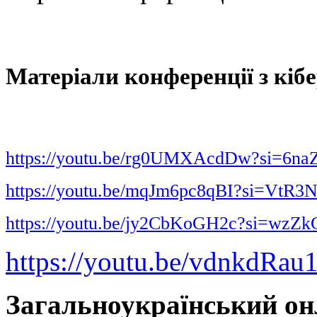
Матеріали конференції з кіб
https://youtu.be/rg0UMXAcdDw?si=
https://youtu.be/mqJm6pc8qBI?si=Vt
https://youtu.be/jy2CbKoGH2c?si=wzZ
https://youtu.be/vdnkdRa
Загальноукраїнський он