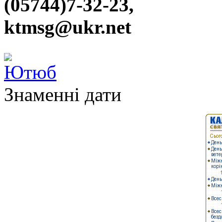
(05744)7-32-23,
ktmsg@ukr.net
Знаменні дати