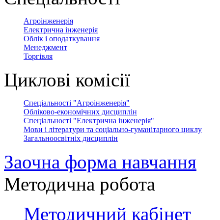
Агроінженерія
Електрична інженерія
Облік і оподаткування
Менеджмент
Торгівля
Циклові комісії
Спеціальності "Агроінженерія"
Обліково-економічних дисциплін
Спеціальності "Електрична інженерія"
Мови і літератури та соціально-гуманітарного циклу
Загальноосвітніх дисциплін
Заочна форма навчання
Методична робота
Методичний кабінет