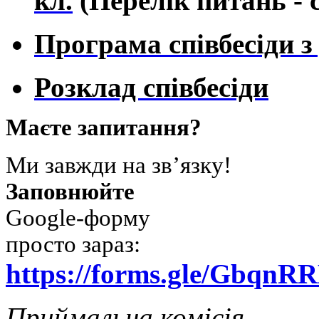
кл.
(Перелік питань - 
Програма співбесіди з 
Розклад співбесіди
Маєте запитання?
Ми завжди на зв’язку!
Заповнюйте
Google-форму
просто зараз:
https://forms.gle/Gbq
Приймальна комісія