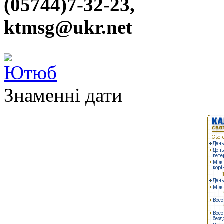
(05744)7-32-23,
ktmsg@ukr.net
Знаменні дати