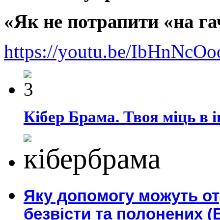
«Як не потрапити «на га
https://youtu.be/IbHnNc
Кібер Брама. Твоя міць в і
Яку допомогу можуть о
безвісти та полонених (