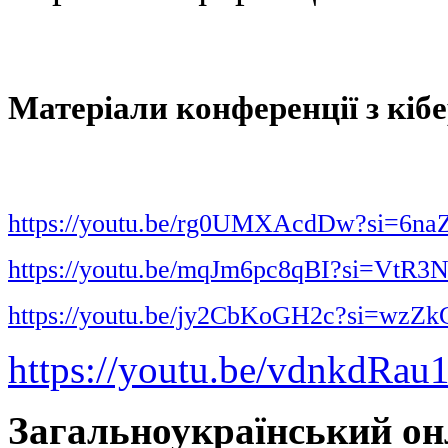
Матеріали конференції з кіб
https://youtu.be/rg0UMXAcdDw?si=
https://youtu.be/mqJm6pc8qBI?si=Vt
https://youtu.be/jy2CbKoGH2c?si=wzZ
https://youtu.be/vdnkdRa
Загальноукраїнський он