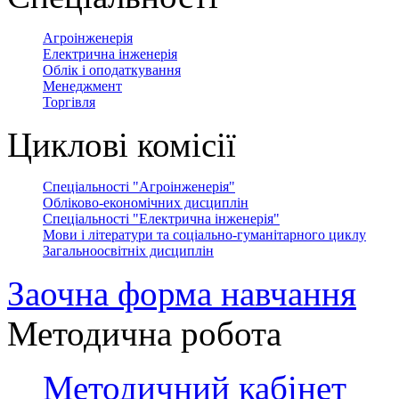
Агроінженерія
Електрична інженерія
Облік і оподаткування
Менеджмент
Торгівля
Циклові комісії
Спеціальності "Агроінженерія"
Обліково-економічних дисциплін
Спеціальності "Електрична інженерія"
Мови і літератури та соціально-гуманітарного циклу
Загальноосвітніх дисциплін
Заочна форма навчання
Методична робота
Методичний кабінет