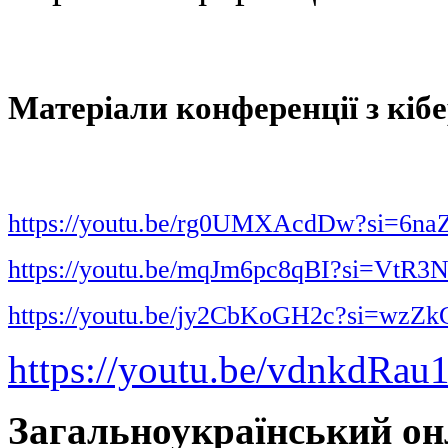
Матеріали конференції з кіб
https://youtu.be/rg0UMXAcdDw?si=
https://youtu.be/mqJm6pc8qBI?si=Vt
https://youtu.be/jy2CbKoGH2c?si=wzZ
https://youtu.be/vdnkdRa
Загальноукраїнський он