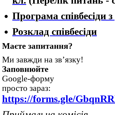
кл.
(Перелік питань - 
Програма співбесіди з 
Розклад співбесіди
Маєте запитання?
Ми завжди на зв’язку!
Заповнюйте
Google-форму
просто зараз:
https://forms.gle/Gbq
Приймальна комісія