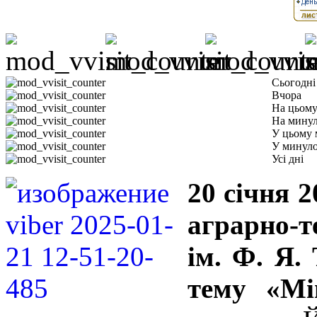
Сьогодні
Вчора
На цьому
На минул
У цьому 
У минуло
Усі дні
20 січня 
аграрно-т
ім. Ф. Я.
тему «Мі