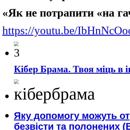
«Як не потрапити «на га
https://youtu.be/IbHnNc
Кібер Брама. Твоя міць в і
Яку допомогу можуть о
безвісти та полонених (