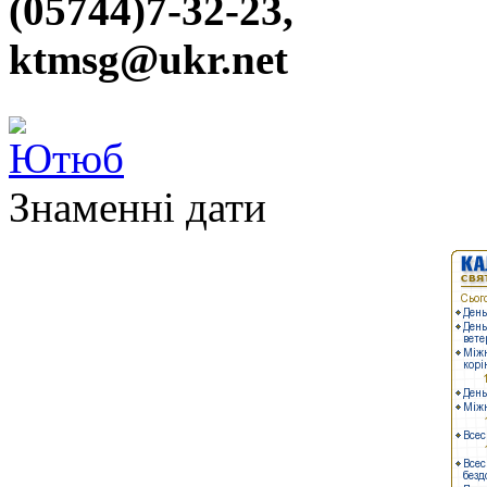
(05744)7-32-23,
ktmsg@ukr.net
Знаменні дати