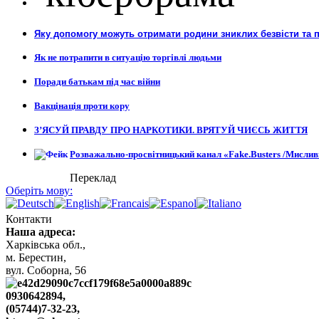
Яку допомогу можуть отримати родини зниклих безвісти та 
Як не потрапити в ситуацію торгівлі людьми
Поради батькам під час війни
Вакцінація проти кору
З’ЯСУЙ ПРАВДУ ПРО НАРКОТИКИ. ВРЯТУЙ ЧИЄСЬ ЖИТТЯ
Розважально-просвітницький канал «Fake.Busters /Мислив
Переклад
Оберіть мову:
Контакти
Наша адреса:
Харківська обл.,
м. Берестин,
вул. Cоборна, 56
0930642894,
(05744)7-32-23,