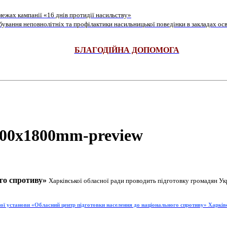
ежах кампанії «16 днів протидії насильству»
ування неповнолітніх та профілактики насильницької поведінки в закладах осв
БЛАГОДІЙНА ДОПОМОГА
го спротиву»
Харківської обласної ради проводить підготовку громадян Ук
ої установи «Обласний центр підготовки населення до національного спротиву» Харків