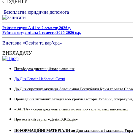
СТУДЕНТУ
Безоплатна юридична допомога
Рейтинг групи А-41 за 2 семестр 2026 р.
Рейтинг студентів за 1 семестр 2025-2026 н.р.
Виставка «Освіта та кар’єра»
ВИКЛАДАЧУ
Платформа дистанційного
навчання
До Дня Героїв Небесної Сотні
До Дня спротиву окупації Автономної Республіки Крим та міста Сева
Проведення виховних заходів або уроків з історії України, літератури,
«ВАРТА» - серія документальних новел про українських військових
Про освітній серіал «ДезінFAKEкція»
ІНФОРМАЦІЙНІ МАТЕРІАЛИ до Дня захисників і захисниць Укра