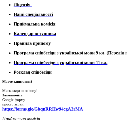
Ліцензія
Наші спеціальності
Приймальна комісія
Календар вступника
Правила прийому
Програма співбесіди з української мови 9 кл.
(Перелік п
Програма співбесіди з української мови 11 кл.
Розклад співбесіди
Маєте запитання?
Ми завжди на зв’язку!
Заповнюйте
Google-форму
просто зараз:
https://forms.gle/GbqnRRHw94cgA3rMA
Приймальна комісія