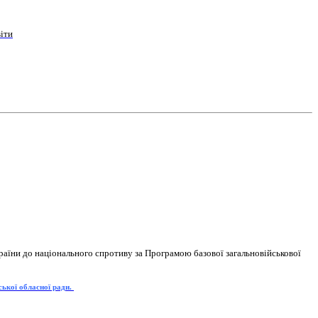
іти
раїни до національного спротиву за Програмою базової загальновійськової
ської обласної ради.