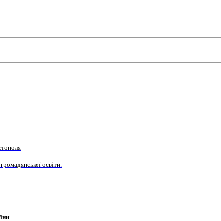
стополя
 громадянської освіти.
їни