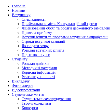
Головна
Новини
Вступнику
Спеціальності
Приймальна комісія. Консультаційний центр
Ліцензований обсяг та обсяги державного замовлен
Правила прийому
Вступні іспити та програми вступних випробувань
Строки вступної кампанії
Як подати заяву.
Розклад вступних іспитів
Підготовчі курси
Студенту
Розклад дзвінків
Методичні матеріали
Корисна інформація
Рейтинг успішності
Викладачу
Фотогалерея
Відеопрезентації
Студентське життя
Студентське самоврядування
Творчі колективи
Конкурси