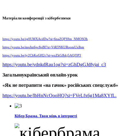
Матеріали конференції з кібербезпеки
https://youtu.be/rg0UMXAcdDw?si=6naZQFS9m_NMOSOh
https://youtu.be/mqJm6pc8qBI?si=VtR3NKURoomUxlhm
https://youtu.be/jy2CbKoGH2c?si=wzZkGJhkj5AQJ3P3
https://youtu.be/vdnkdRau1og?si=zGhDgGJdfvjai_c3
Загальноукраїнський онлайн-урок
«Як не потрапити «на гачок» російських спецслужб»
https://youtu.be/IbHnNcOooHQ?si=FVeLfx6g1Ma8XYfL.
Кібер Брама. Твоя міць в інтернеті