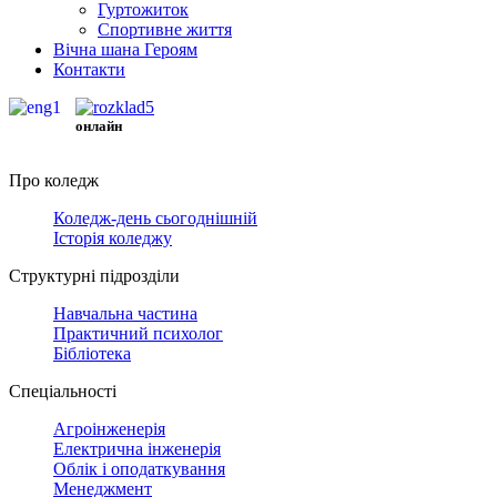
Гуртожиток
Спортивне життя
Вічна шана Героям
Контакти
онлайн
Про коледж
Коледж-день сьогоднішній
Історія коледжу
Структурні підрозділи
Навчальна частина
Практичний психолог
Бібліотека
Спеціальності
Агроінженерія
Електрична інженерія
Облік і оподаткування
Менеджмент