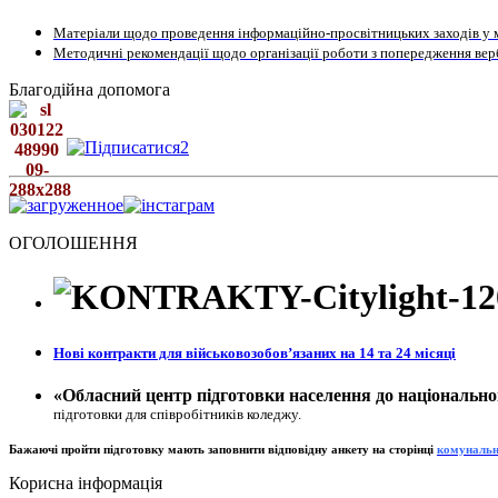
Матеріали щодо проведення інформаційно-просвітницьких заходів у м
Методичні рекомендації щодо організації роботи з попередження верб
Благодійна допомога
ОГОЛОШЕННЯ
Нові контракти для військовозобовʼязаних на 14 та 24 місяці
«Обласний центр підготовки населення до національно
підготовки для співробітників коледжу.
Бажаючі пройти підготовку мають заповнити відповідну анкету на сторінц
і
к
омунальн
Корисна інформація