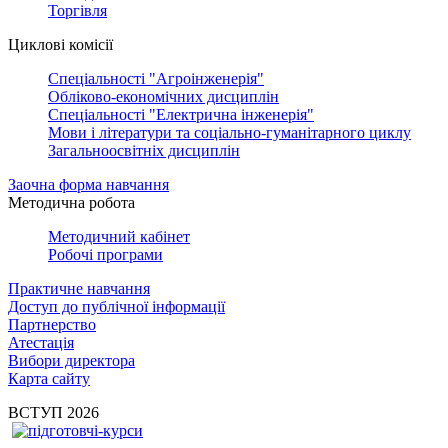
Торгівля
Циклові комісії
Спеціальності "Агроінженерія"
Обліково-економічних дисциплін
Спеціальності "Електрична інженерія"
Мови і літератури та соціально-гуманітарного циклу
Загальноосвітніх дисциплін
Заочна форма навчання
Методична робота
Методичний кабінет
Робочі програми
Практичне навчання
Доступ до публічної інформації
Партнерство
Атестація
Вибори директора
Карта сайту
ВСТУП 2026