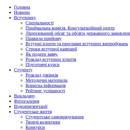
Головна
Новини
Вступнику
Спеціальності
Приймальна комісія. Консультаційний центр
Ліцензований обсяг та обсяги державного замовлен
Правила прийому
Вступні іспити та програми вступних випробувань
Строки вступної кампанії
Як подати заяву.
Розклад вступних іспитів
Підготовчі курси
Студенту
Розклад дзвінків
Методичні матеріали
Корисна інформація
Рейтинг успішності
Викладачу
Фотогалерея
Відеопрезентації
Студентське життя
Студентське самоврядування
Творчі колективи
Конкурси