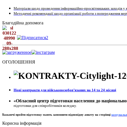
Матеріали щодо проведення інформаційно-просвітницьких заходів у м
Методичні рекомендації щодо організації роботи з попередження верб
Благодійна допомога
ОГОЛОШЕННЯ
Нові контракти для військовозобовʼязаних на 14 та 24 місяці
«Обласний центр підготовки населення до національно
підготовки для співробітників коледжу.
Бажаючі пройти підготовку мають заповнити відповідну анкету на сторінц
і
к
омунальн
Корисна інформація