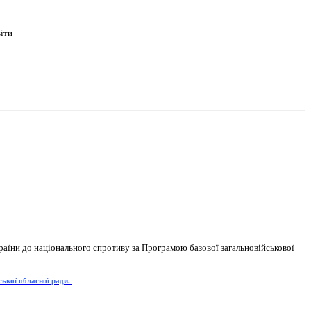
іти
раїни до національного спротиву за Програмою базової загальновійськової
ської обласної ради.