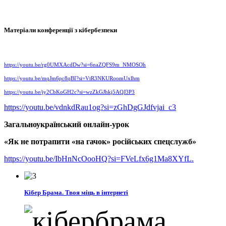
Матеріали конференції з кібербезпеки
https://youtu.be/rg0UMXAcdDw?si=6naZQFS9m_NMOSOh
https://youtu.be/mqJm6pc8qBI?si=VtR3NKURoomUxlhm
https://youtu.be/jy2CbKoGH2c?si=wzZkGJhkj5AQJ3P3
https://youtu.be/vdnkdRau1og?si=zGhDgGJdfvjai_c3
Загальноукраїнський онлайн-урок
«Як не потрапити «на гачок» російських спецслужб»
https://youtu.be/IbHnNcOooHQ?si=FVeLfx6g1Ma8XYfL.
Кібер Брама. Твоя міць в інтернеті