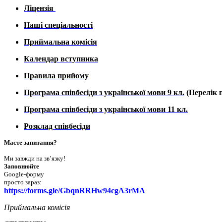
Ліцензія
Наші спеціальності
Приймальна комісія
Календар вступника
Правила прийому
Програма співбесіди з української мови 9 кл.
(Перелік п
Програма співбесіди з української мови 11 кл.
Розклад співбесіди
Маєте запитання?
Ми завжди на зв’язку!
Заповнюйте
Google-форму
просто зараз:
https://forms.gle/GbqnRRHw94cgA3rMA
Приймальна комісія