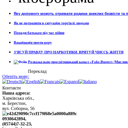
Яку допомогу можуть отримати родини зниклих безвісти та 
Як не потрапити в ситуацію торгівлі людьми
Поради батькам під час війни
Вакцінація проти кору
З’ЯСУЙ ПРАВДУ ПРО НАРКОТИКИ. ВРЯТУЙ ЧИЄСЬ ЖИТТЯ
Розважально-просвітницький канал «Fake.Busters /Мислив
Переклад
Оберіть мову:
Контакти
Наша адреса:
Харківська обл.,
м. Берестин,
вул. Cоборна, 56
0930642894,
(05744)7-32-23,