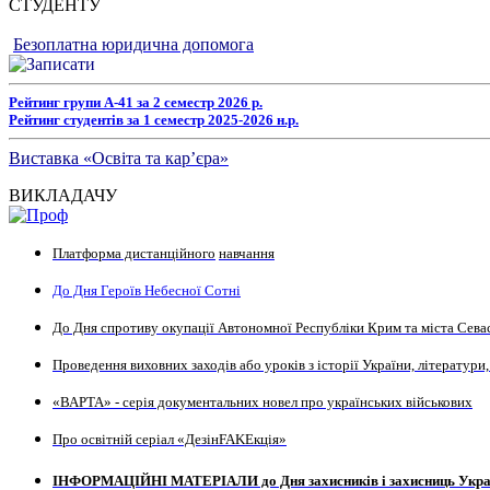
СТУДЕНТУ
Безоплатна юридична допомога
Рейтинг групи А-41 за 2 семестр 2026 р.
Рейтинг студентів за 1 семестр 2025-2026 н.р.
Виставка «Освіта та кар’єра»
ВИКЛАДАЧУ
Платформа дистанційного
навчання
До Дня Героїв Небесної Сотні
До Дня спротиву окупації Автономної Республіки Крим та міста Сева
Проведення виховних заходів або уроків з історії України, літератури,
«ВАРТА» - серія документальних новел про українських військових
Про освітній серіал «ДезінFAKEкція»
ІНФОРМАЦІЙНІ МАТЕРІАЛИ до Дня захисників і захисниць Укра