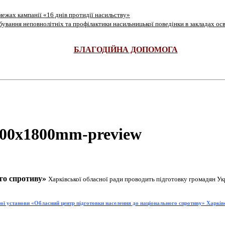
ежах кампанії «16 днів протидії насильству»
ування неповнолітніх та профілактики насильницької поведінки в закладах осв
БЛАГОДІЙНА ДОПОМОГА
го спротиву»
Харківської обласної ради проводить підготовку громадян Ук
ої установи «Обласний центр підготовки населення до національного спротиву» Харків