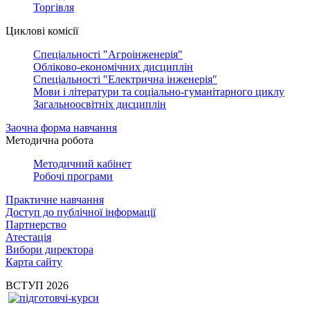
Торгівля
Циклові комісії
Спеціальності "Агроінженерія"
Обліково-економічних дисциплін
Спеціальності "Електрична інженерія"
Мови і літератури та соціально-гуманітарного циклу
Загальноосвітніх дисциплін
Заочна форма навчання
Методична робота
Методичний кабінет
Робочі програми
Практичне навчання
Доступ до публічної інформації
Партнерство
Атестація
Вибори директора
Карта сайту
ВСТУП 2026