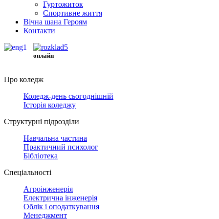
Гуртожиток
Спортивне життя
Вічна шана Героям
Контакти
онлайн
Про коледж
Коледж-день сьогоднішній
Історія коледжу
Структурні підрозділи
Навчальна частина
Практичний психолог
Бібліотека
Спеціальності
Агроінженерія
Електрична інженерія
Облік і оподаткування
Менеджмент