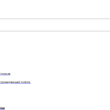
стополя
 громадянської освіти.
їни